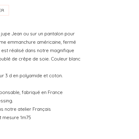
ER
a jupe Jean ou sur un pantalon pour
 forme emmanchure américaine, fermé
l est réalisé dans notre magnifique
 doublé de crêpe de soie. Couleur blanc
eur 3 d en polyamide et coton.
onsable, fabriqué en France
essing.
 notre atelier Français
et mesure 1m75