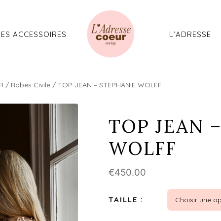
Aller
au
contenu
LES ACCESSOIRES
L’ADRESSE
R
/
Robes Civile
/ TOP JEAN – STEPHANIE WOLFF
TOP JEAN 
WOLFF
€
450.00
TAILLE :