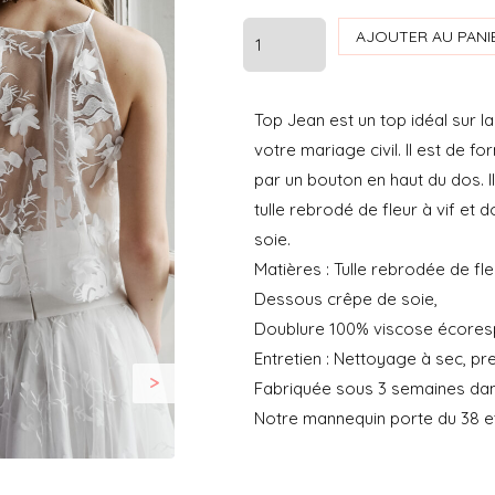
quantité
AJOUTER AU PANI
de
TOP
Top Jean est un top idéal sur l
JEAN
votre mariage civil. Il est de
-
par un bouton en haut du dos. I
STEPHANIE
tulle rebrodé de fleur à vif et
WOLFF
soie.
Matières : Tulle rebrodée de fl
Dessous crêpe de soie,
Doublure 100% viscose écoresp
Entretien : Nettoyage à sec, pr
>
Fabriquée sous 3 semaines dans
Notre mannequin porte du 38 