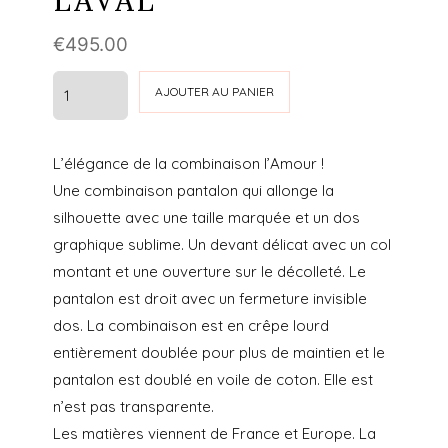
LAVAL
€
495.00
quantité
AJOUTER AU PANIER
de
COMBINAISON
L’élégance de la combinaison l’Amour !
L'AMOUR
Une combinaison pantalon qui allonge la
-
silhouette avec une taille marquée et un dos
LAURA
graphique sublime. Un devant délicat avec un col
LAVAL
montant et une ouverture sur le décolleté. Le
pantalon est droit avec un fermeture invisible
dos. La combinaison est en crêpe lourd
entièrement doublée pour plus de maintien et le
pantalon est doublé en voile de coton. Elle est
n’est pas transparente.
Les matières viennent de France et Europe. La