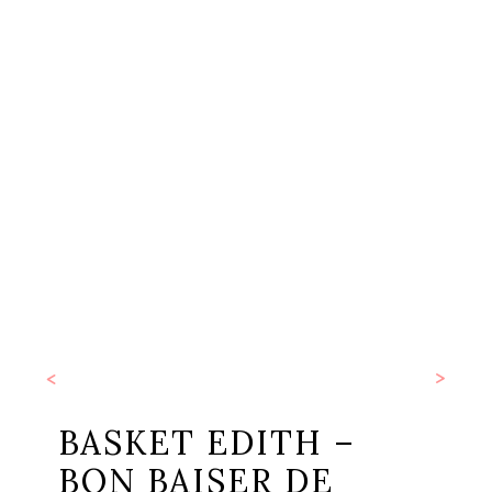
<
>
BASKET EDITH –
BON BAISER DE