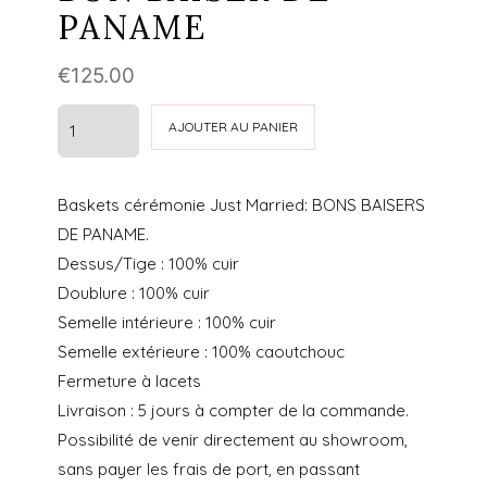
PANAME
€
125.00
quantité
AJOUTER AU PANIER
de
BASKET
Baskets cérémonie Just Married: BONS BAISERS
EDITH
DE PANAME.
-
Dessus/Tige : 100% cuir
BON
Doublure : 100% cuir
BAISER
Semelle intérieure : 100% cuir
DE
Semelle extérieure : 100% caoutchouc
PANAME
Fermeture à lacets
Livraison : 5 jours à compter de la commande.
Possibilité de venir directement au showroom,
sans payer les frais de port, en passant