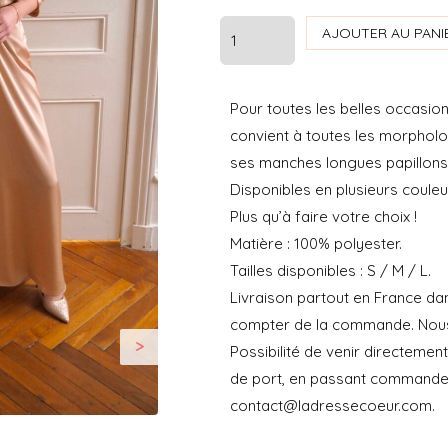
quantité
AJOUTER AU PANI
de
SERENA
Pour toutes les belles occasio
BEIGE
convient à toutes les morpholo
-
ses manches longues papillons e
L'ADRESSE
Disponibles en plusieurs couleur
COEUR
Plus qu’à faire votre choix !
Matière : 100% polyester.
Tailles disponibles : S / M / L.
Livraison partout en France da
compter de la commande. Nous n
>
Possibilité de venir directeme
de port, en passant commande 
contact@ladressecoeur.com.