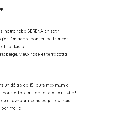
ER
ns, notre robe SERENA en satin,
gies. On adore son jeu de fronces,
t sa fluidité !
s: beige, vieux rose et terracotta.
ns un délais de 15 jours maximum à
ous efforçons de faire au plus vite !
nt au showroom, sans payer les frais
par mail à