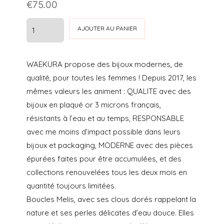
€
75.00
quantité
AJOUTER AU PANIER
de
BO
WAEKURA propose des bijoux modernes, de
MELIS
qualité, pour toutes les femmes ! Depuis 2017, les
-
mêmes valeurs les animent : QUALITE avec des
WAEKURA
bijoux en plaqué or 3 microns français,
résistants à l’eau et au temps, RESPONSABLE
avec me moins d’impact possible dans leurs
bijoux et packaging, MODERNE avec des pièces
épurées faites pour être accumulées, et des
collections renouvelées tous les deux mois en
quantité toujours limitées.
Boucles Melis, avec ses clous dorés rappelant la
nature et ses perles délicates d’eau douce. Elles