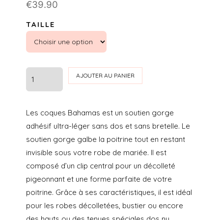
€
39.90
TAILLE
quantité
AJOUTER AU PANIER
de
BAHAMAS
Les coques Bahamas est un soutien gorge
-
adhésif ultra-léger sans dos et sans bretelle. Le
COQUES
soutien gorge galbe la poitrine tout en restant
ADHESIVES
invisible sous votre robe de mariée. Il est
composé d’un clip central pour un décolleté
pigeonnant et une forme parfaite de votre
poitrine. Grâce à ses caractéristiques, il est idéal
pour les robes décolletées, bustier ou encore
des hauts ou des tenues spéciales dos nu.