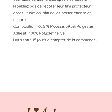
N’oubliez pas de recoller leur film protecteur
après utilisation, afin de les porter encore et
encore.
Composition : 60,5 % Mousse, 39,5% Polyester
Adhésif : 100% Polyoléfine Gel
Livraison : 15 jours à compter de la commande.
Possibilité de venir directement au showroom,
sans payer les frais de port, en passant
commande par mail à
contact@ladressecoeur.com