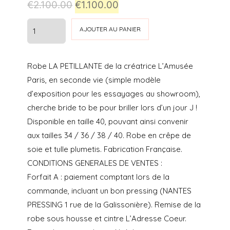
Le
Le
€
2.100.00
€
1.100.00
prix
prix
quantité
AJOUTER AU PANIER
initial
actuel
de
ROBE
était :
est :
Robe LA PETILLANTE de la créatrice L’Amusée
LA
€2.100.00.
€1.100.00.
Paris, en seconde vie (simple modèle
PETILLANTE
d’exposition pour les essayages au showroom),
cherche bride to be pour briller lors d’un jour J !
Disponible en taille 40, pouvant ainsi convenir
aux tailles 34 / 36 / 38 / 40. Robe en crêpe de
soie et tulle plumetis. Fabrication Française.
CONDITIONS GENERALES DE VENTES :
Forfait A : paiement comptant lors de la
commande, incluant un bon pressing (NANTES
PRESSING 1 rue de la Galissonière). Remise de la
robe sous housse et cintre L’Adresse Coeur.