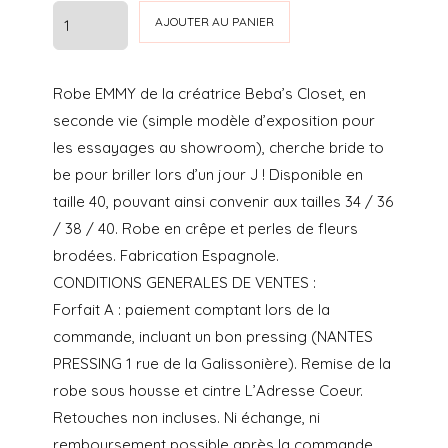
prix
prix
quantité
AJOUTER AU PANIER
initial
actuel
de
ROBE
était :
est :
Robe EMMY de la créatrice Beba’s Closet, en
EMMY
€2.900.00.
€1.300.00.
seconde vie (simple modèle d’exposition pour
les essayages au showroom), cherche bride to
be pour briller lors d’un jour J ! Disponible en
taille 40, pouvant ainsi convenir aux tailles 34 / 36
/ 38 / 40. Robe en crêpe et perles de fleurs
brodées. Fabrication Espagnole.
CONDITIONS GENERALES DE VENTES :
Forfait A : paiement comptant lors de la
commande, incluant un bon pressing (NANTES
PRESSING 1 rue de la Galissonière). Remise de la
robe sous housse et cintre L’Adresse Coeur.
Retouches non incluses. Ni échange, ni
remboursement possible après la commande.