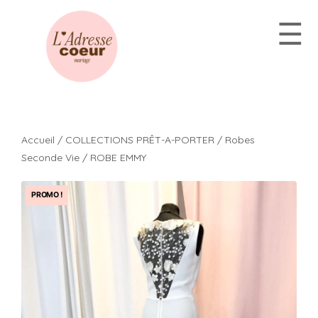
Aller
☰
au
contenu
Accueil
/
COLLECTIONS PRÊT-A-PORTER
/
Robes
Seconde Vie
/ ROBE EMMY
PROMO !