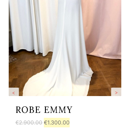
<
>
ROBE EMMY
Le
Le
€
2.900.00
€
1.300.00