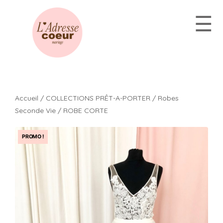
Aller
☰
au
contenu
Accueil
/
COLLECTIONS PRÊT-A-PORTER
/
Robes
Seconde Vie
/ ROBE CORTE
PROMO !