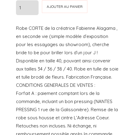
prix
prix
quantité
AJOUTER AU PANIER
initial
actuel
de
ROBE
était :
est :
Robe CORTE de la créatrice Fabienne Alagama ,
CORTE
€2.800.00.
€1.000.00.
en seconde vie (simple modèle d’exposition
pour les essayages au showroom), cherche
bride to be pour briller lors d’un jour J !
Disponible en taille 40, pouvant ainsi convenir
aux tailles 34 / 36 / 38 / 40. Robe en tulle de soie
et tulle brodé de fleurs. Fabrication Française.
CONDITIONS GENERALES DE VENTES :
Forfait A : paiement comptant lors de la
commande, incluant un bon pressing (NANTES
PRESSING 1 rue de la Galissonière). Remise de la
robe sous housse et cintre L’Adresse Coeur.
Retouches non incluses. Ni échange, ni
remboursement possible après la commande.