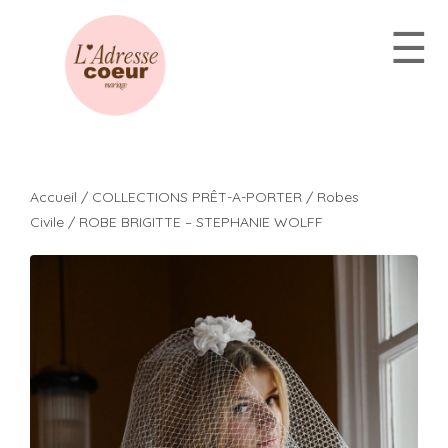
Aller
☰
au
contenu
Accueil
/
COLLECTIONS PRÊT-A-PORTER
/
Robes
Civile
/ ROBE BRIGITTE – STEPHANIE WOLFF