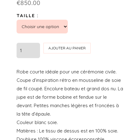
€
850.00
TAILLE :
quantité
AJOUTER AU PANIER
de
ROBE
Robe courte idéale pour une cérémonie civile.
BRIGITTE
Coupe d’inspiration rétro en mousseline de soie
-
de fil coupé. Encolure bateau et grand dos nu. La
STEPHANIE
jupe est de forme bobine et fendue sur le
WOLFF
devant. Petites manches légères et froncées à
la tête d’épaule.
Couleur blanc soie.
Matières : Le tissu de dessus est en 100% soie.
Doublure 100% viscose écoresponsable,