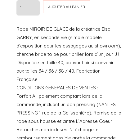
prix
prix
quantité
AJOUTER AU PANIER
initial
actuel
de
MIROIR
était :
est :
Robe MIROIR DE GLACE de la créatrice Elsa
DE
€1.800.00.
€1.300.00.
GARRY, en seconde vie (simple modèle
GLACE
d’exposition pour les essayages au showroom),
cherche bride to be pour briller lors d’un jour J !
Disponible en taille 40, pouvant ainsi convenir
aux tailles 34 / 36 / 38 / 40. Fabrication
Française.
CONDITIONS GENERALES DE VENTES :
Forfait A : paiement comptant lors de la
commande, incluant un bon pressing (NANTES
PRESSING 1 rue de la Galissonière). Remise de la
robe sous housse et cintre L’Adresse Coeur.
Retouches non incluses. Ni échange, ni
remboursement possible après la commande.