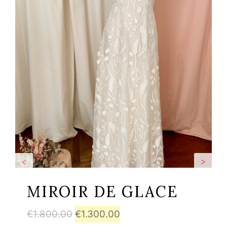
<
>
MIROIR DE GLACE
Le
Le
€
1.800.00
€
1.300.00