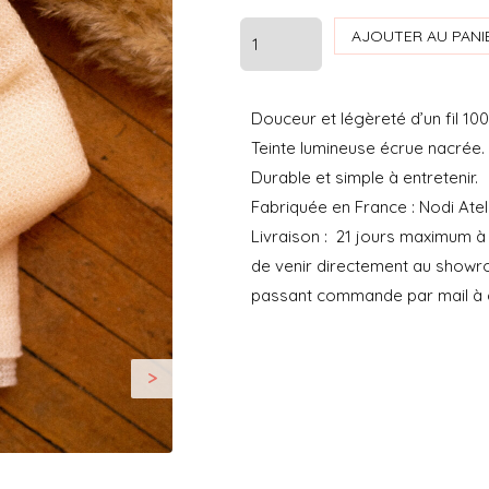
quantité
AJOUTER AU PANI
de
ETOLE,
Douceur et légèreté d’un fil 100
SNOOD,
Teinte lumineuse écrue nacrée.
CAPE,
Durable et simple à entretenir.
GILET
Fabriquée en France : Nodi Ateli
EN
Livraison : 21 jours maximum à
MOHAIR
de venir directement au showro
&
passant commande par mail à
SOIE
>