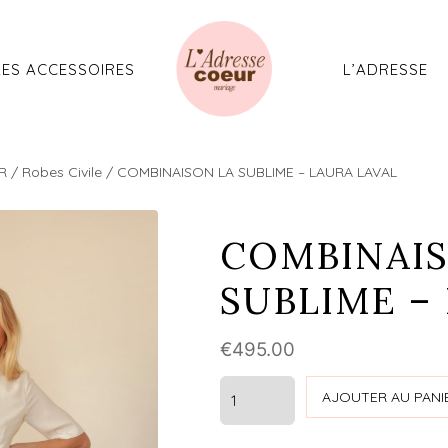
Aller
au
contenu
LES ACCESSOIRES
L’ADRESSE
R
/
Robes Civile
/ COMBINAISON LA SUBLIME – LAURA LAVAL
COMBINAIS
SUBLIME –
€
495.00
quantité
AJOUTER AU PANI
de
COMBINAISON