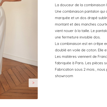
La douceur de la combinaison l
LA
Une combinaison pantalon qui al
SUBLIME
marquée et un dos drapé sublim
-
montant et des manches courte
LAURA
vient nouer à la taille. Le pantal
LAVAL
une fermeture invisible dos.
La combinaison est en crêpe en
doublé en voile de coton. Elle e
Les matières viennent de Franc
fabriquée à Paris. Les pièces 
Fabrication sous 2 mois , nous
showroom
>