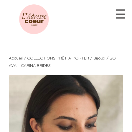
Aller
☰
au
contenu
Accueil
/
COLLECTIONS PRÊT-A-PORTER
/
Bijoux
/ BO
AVA – CARINA BRIDES