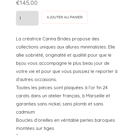
€
145.00
quantité
AJOUTER AU PANIER
de
BO
La créatrice Carina Brides propose des
AVA
collections uniques aux allures minimalistes. Elle
-
allie sobriété, originalité et qualité pour que le
CARINA
bijou vous accompagne le plus beau jour de
BRIDES
votre vie et pour que vous puissiez le reporter à
d’autres occasions.
Toutes les pièces sont plaquées à l’or fin 24
carats dans un atelier français, à Marseille et
garanties sans nickel, sans plomb et sans
cadmium
Boucles d’oreilles en véritable perles baroques
montées sur tiges